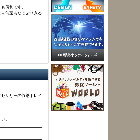
ても便利です。
の常備薬もたっぷり入る
。
る
クセサリーの収納トレイ
さい。
る