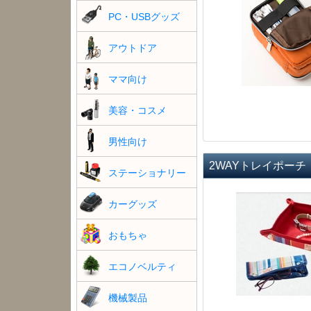
PC・USBグッズ
アウトドア
ママ向け
美容・コスメ
男性向け
2WAYトレイポーチ
ステーショナリー
カーグッズ
おもちゃ
エコノベルティ
機械製品