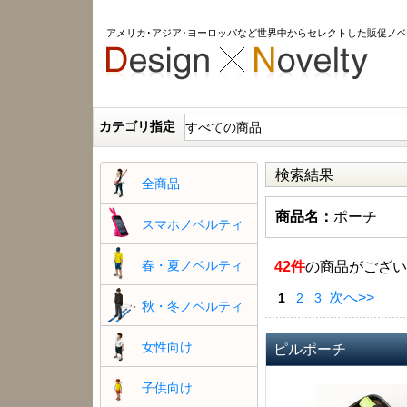
アメリカ･アジア･ヨーロッパなど世界中からセレクトした販促ノ
カテゴリ指定
検索結果
全商品
商品名：
ポーチ
スマホノベルティ
春・夏ノベルティ
42件
の商品がござい
次へ>>
1
2
3
秋・冬ノベルティ
女性向け
ピルポーチ
子供向け