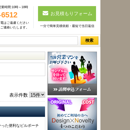
時間:10時～18時
-6512
お見積もりフォーム
入電はご遠慮ください
一分で簡単見積依頼・最短で当日返信
しご連絡いたします。
検索
表示件数
かった便利なピルポーチ