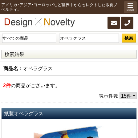
アメリカ･アジア･ヨーロッパなど世界中からセレクトした販促ノ
ベルティ。
MENU
検索
検索結果
商品名：
オペラグラス
2件
の商品がございます。
表示件数
紙製オペラグラス