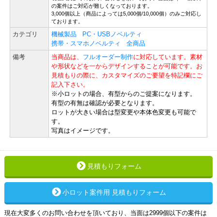
の案件はご対応が難しくなっております。
3,000個以上（商品によっては5,000個/10,000個）のみご対応し
ております。
カテゴリ
機械製品
PC・USBノベルティ
携帯・スマホノベルティ
全商品
備考
当商品は、
フルオーダー制作
に対応しています。素材
や形状などを一からデザインすることが可能です。お
見積もりの際に、カスタマイズのご要望を特記欄にご
記入下さい。
※小ロットの場合、有型からのご提案になります。
有型の有無は確認が必要となります。
ロットが大きい場合は型変更や本体色変更も可能で
す。
写真はイメージです。
見積もりフォーム
小ロット案件用 見積もりフォーム
現在大変多くのお問い合わせを頂いており、当面は2999個以下の案件は