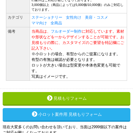
の案件はご対応が難しくなっております。
3,000個以上（商品によっては5,000個/10,000個）のみご対応し
ております。
カテゴリ
ステーショナリー
女性向け
美容・コスメ
ママ向け
全商品
備考
当商品は、
フルオーダー制作
に対応しています。素材
や形状などを一からデザインすることが可能です。お
見積もりの際に、カスタマイズのご要望を特記欄にご
記入下さい。
※小ロットの場合、有型からのご提案になります。
有型の有無は確認が必要となります。
ロットが大きい場合は型変更や本体色変更も可能で
す。
写真はイメージです。
見積もりフォーム
小ロット案件用 見積もりフォーム
現在大変多くのお問い合わせを頂いており、当面は2999個以下の案件は
ご対応が難しくなっております。