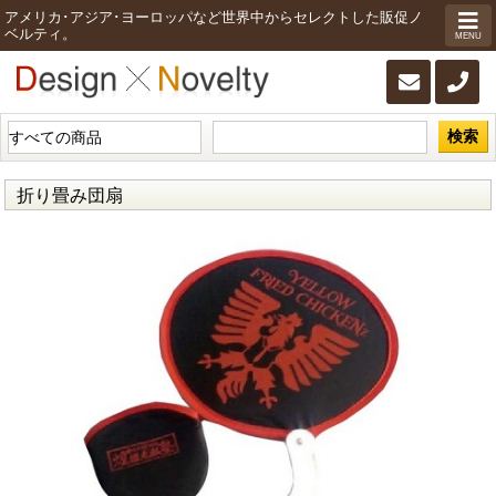
アメリカ･アジア･ヨーロッパなど世界中からセレクトした販促ノ
ベルティ。
MENU
検索
折り畳み団扇