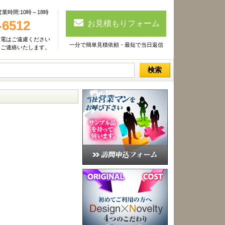
時間:10時～18時
-6512
お見積もりフォーム
入電はご遠慮ください
一分で簡単見積依頼・最短で当日返信
しご連絡いたします。
検索