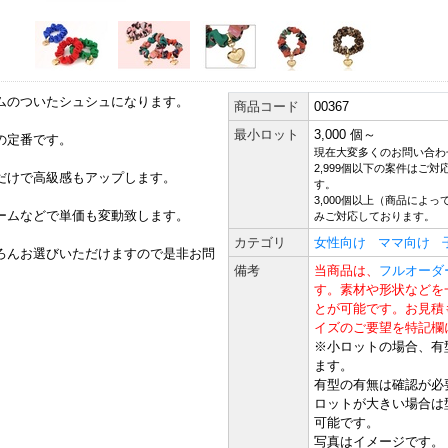
ムのついたシュシュになります。
商品コード
00367
最小ロット
3,000 個～
の定番です。
現在大変多くのお問い合わ
2,999個以下の案件はご
だけで高級感もアップします。
す。
3,000個以上（商品によっては
ームなどで単価も変動致します。
みご対応しております。
カテゴリ
女性向け
ママ向け
ろんお選びいただけますので是非お問
備考
当商品は、
フルオーダ
す。素材や形状などを
とが可能です。お見積
イズのご要望を特記欄
※小ロットの場合、有
ます。
有型の有無は確認が必
ロットが大きい場合は
可能です。
写真はイメージです。