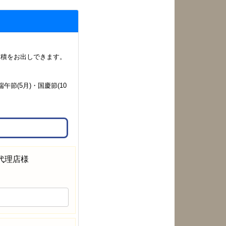
見積をお出しできます。
。
節(5月)・国慶節(10
代理店様