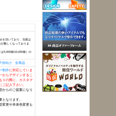
せを頂いており、当面は
対応が難しくなっておりま
5,000個/10,000個）の
子供向け
全商品
ー制作
に対応していま
一からデザインするこ
もりの際に、カスタマ
にご記入下さい。
型からのご提案になり
要となります。
型変更や本体色変更も