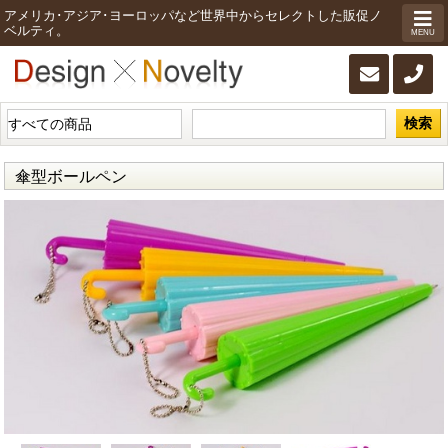
アメリカ･アジア･ヨーロッパなど世界中からセレクトした販促ノ
ベルティ。
MENU
検索
傘型ボールペン