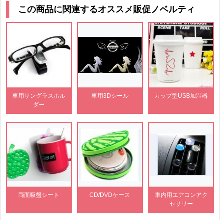
この商品に関連するオススメ販促ノベルティ
車用サングラスホル
車用3Dシール
カップ型USB加湿器
ダー
両面吸盤シート
CD/DVDケース
車内用エアコンアク
セサリー